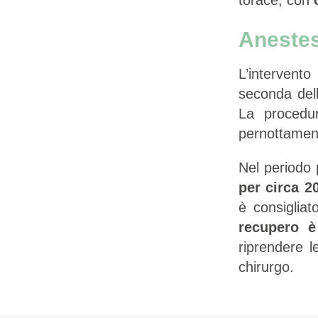
Anestes
L’intervent
seconda dell
La procedu
pernottamen
Nel periodo
per circa 2
è consiglia
recupero è
riprendere l
chirurgo.