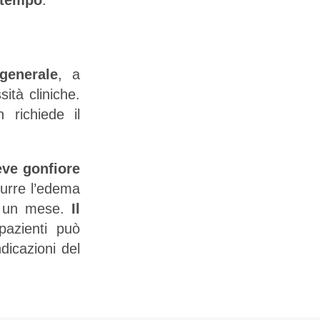
generale
, a
ità cliniche.
richiede il
eve gonfiore
durre l’edema
ca un mese.
Il
pazienti può
dicazioni del