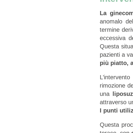
La ginecom
anomalo d
termine deri
eccessiva de
Questa situa
pazienti a v
più piatto,
L’intervent
rimozione de
una
liposu
attraverso 
I punti util
Questa proce
torace, con