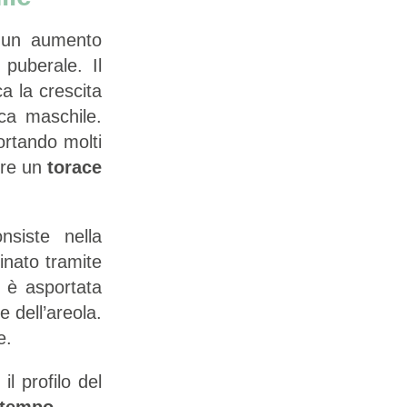
 un aumento
 puberale. Il
a la crescita
ca maschile.
ortando molti
nere un
torace
nsiste nella
inato tramite
 è asportata
e dell’areola.
e.
l profilo del
l tempo
.