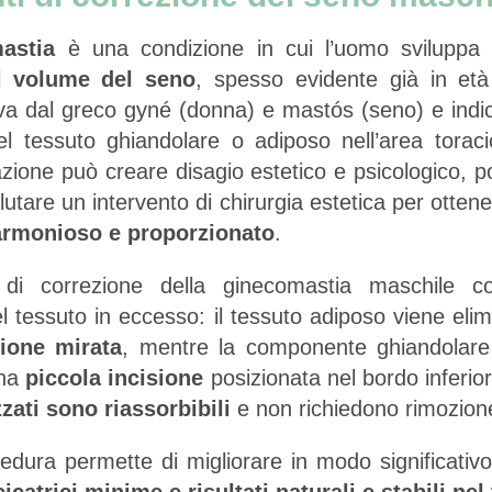
astia
è una condizione in cui l’uomo sviluppa
el
volume del seno
, spesso evidente già in età
va dal greco gyné (donna) e mastós (seno) e indic
l tessuto ghiandolare o adiposo nell’area toraci
zione può creare disagio estetico e psicologico, p
alutare un intervento di chirurgia estetica per otte
 armonioso e proporzionato
.
o di correzione della ginecomastia maschile co
l tessuto in eccesso: il tessuto adiposo viene elim
zione mirata
, mentre la componente ghiandolare
una
piccola incisione
posizionata nel bordo inferior
izzati sono riassorbibili
e non richiedono rimozion
dura permette di migliorare in modo significativo i
cicatrici minime e risultati naturali e stabili ne